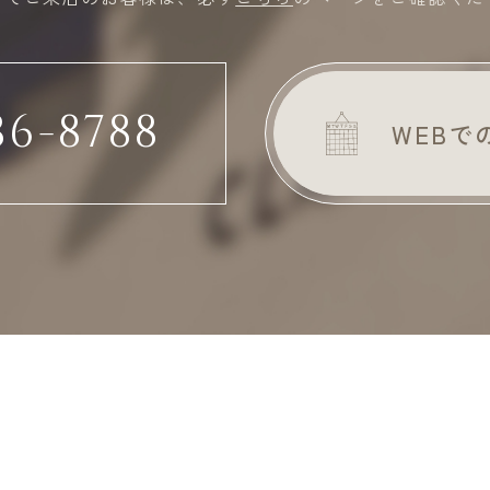
86-8788
WEB